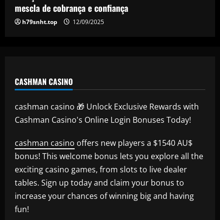
update on brain infection as partner Will
mescla de cobrança e confiança
Still closes in on Southampton move to
5
h79snht.top
12/09/2025
provide more support for Sky Sports
presenter
12/09/2025
CASHMAN CASINO
cashman casino 🎁 Unlock Exclusive Rewards with
Cashman Casino's Online Login Bonuses Today!
cashman casino
offers new players a $1540 AU$
bonus! This welcome bonus lets you explore all the
exciting casino games, from slots to live dealer
tables. Sign up today and claim your bonus to
increase your chances of winning big and having
fun!