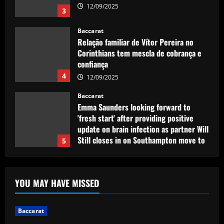
12/09/2025
3
Baccarat
Relação familiar de Vítor Pereira no
Corinthians tem mescla de cobrança e
confiança
4
12/09/2025
Baccarat
Emma Saunders looking forward to
'fresh start' after providing positive
update on brain infection as partner Will
Still closes in on Southampton move to
5
provide more support for Sky Sports
presenter
Baccarat
12/09/2025
Nottingham Forest’s £17m bid causing
YOU MAY HAVE MISSED
issues in future of £2k-p/w ace
12/09/2025
1
Baccarat