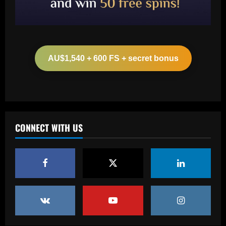
Baccarat
Liverpool eyeing move to sign teenager
ahead of Man City and Bayern Munich
AU$1,540 + 600 FS + secret bonus
12/09/2025
2
Baccarat
Arteta hit the jackpot with Arsenal star
who’s worth £22m more than Sesko
CONNECT WITH US
12/09/2025
3
Baccarat
Relação familiar de Vítor Pereira no
Corinthians tem mescla de cobrança e
confiança
4
12/09/2025
Baccarat