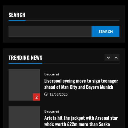
Emma Saunders looking forward to
'fresh start' after providing positive
SEARCH
update on brain infection as partner Will
Still closes in on Southampton move to
5
provide more support for Sky Sports
SEARCH
presenter
Baccarat
12/09/2025
Nottingham Forest’s £17m bid causing
issues in future of £2k-p/w ace
TRENDING NEWS
12/09/2025
1
Baccarat
Liverpool eyeing move to sign teenager
ahead of Man City and Bayern Munich
12/09/2025
2
Baccarat
Arteta hit the jackpot with Arsenal star
who’s worth £22m more than Sesko