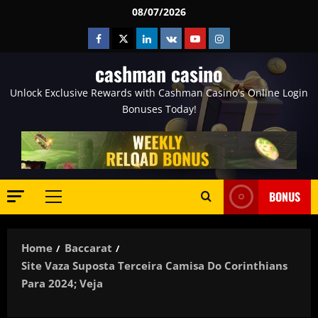
Skip
08/07/2026
to
Facebook
Twitter
Linkedin
VK
Youtube
Instagram
content
cashman casino
Unlock Exclusive Rewards with Cashman Casino's Online Login
Bonuses Today!
BONUS
Primary
Menu
Home
Baccarat
Site Vaza Suposta Terceira Camisa Do Corinthians
Para 2024; Veja