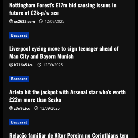
Nottingham Forest’s £17m bid causing issues in
Baccarat
Liverpool eyeing move to sign teenager
future of £2k-p/w ace
ahead of Man City and Bayern Munich
xc2633.com
12/09/2025
12/09/2025
2
Baccarat
Baccarat
Liverpool eyeing move to sign teenager ahead of
Arteta hit the jackpot with Arsenal star
Man City and Bayern Munich
who’s worth £22m more than Sesko
h716a5.icu
12/09/2025
12/09/2025
3
Baccarat
Baccarat
Relação familiar de Vítor Pereira no
Arteta hit the jackpot with Arsenal star who’s worth
Corinthians tem mescla de cobrança e
£22m more than Sesko
confiança
z3u9t.icu
12/09/2025
4
12/09/2025
Baccarat
Baccarat
Emma Saunders looking forward to
Relação familiar de Vítor Pereira no Corinthians tem
'fresh start' after providing positive