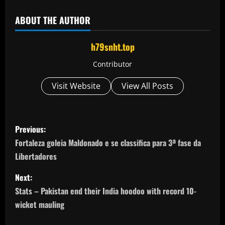
ABOUT THE AUTHOR
h79snht.top
Contributor
Visit Website
View All Posts
P
Previous:
o
Fortaleza goleia Maldonado e se classifica para 3ª fase da
Libertadores
s
Next:
t
Stats – Pakistan end their India hoodoo with record 10-
n
wicket mauling