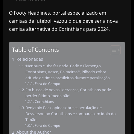
O Footy Headlines, portal especializado em
camisas de futebol, vazou o que deve ser a nova
camisa alternativa do Corinthians para 2024.
Table of Contents
Relacionadas
‘Nenhum clube fez nada. Cadê o Flamengo,
Corinthians, Vasco, Palmeiras?’, Pilhado cobra
atitude de times brasileiros durante paralisação
Fora de Campo
Em busca de novas lideranças, Corinthians pode
perder último ‘medalhão’
Corinthians
Benjamin Back opina sobre especulação de
Deyverson no Corinthians e compara com ídolo do
Timão
Fora de Campo
About the Author