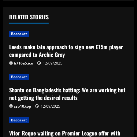
a
v
RELATED STORIES
i
Baccarat
g
Leeds make late approach to sign new £15m player
a
compared to Archie Gray
t
h716a5.icu
12/09/2025
i
Baccarat
Shanto on Bangladesh's batting: We are working but
o
not getting the desired results
n
csb10.top
12/09/2025
Baccarat
Vitor Roque waiting on Premier League offer with