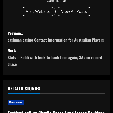
Contributor
Visit Website
View All Posts
P
Previous:
o
cashman casino Contact Information for Australian Players
s
Next:
Stats – Kohli with back-to-back tons again; SA ace record
t
chase
n
a
RELATED STORIES
v
i
Baccarat
Scotland call up Charlie Cassell and Jasper Davidson