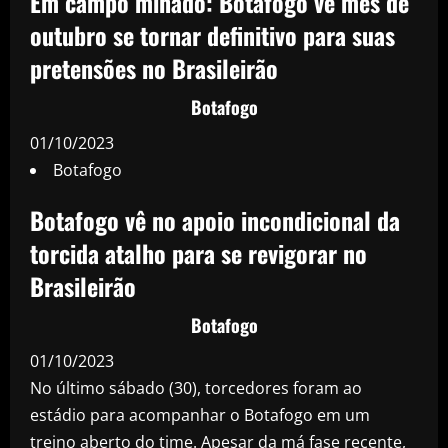
Em campo minado: Botafogo vê mês de
outubro se tornar definitivo para suas
pretensões no Brasileirão
Botafogo
01/10/2023
Botafogo
Botafogo vê no apoio incondicional da
torcida atalho para se revigorar no
Brasileirão
Botafogo
01/10/2023
No último sábado (30), torcedores foram ao
estádio para acompanhar o Botafogo em um
treino aberto do time. Apesar da má fase recente,