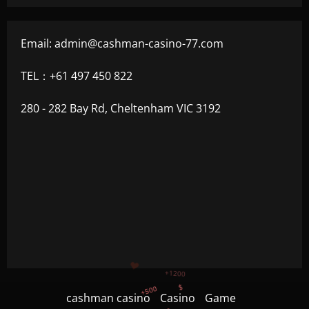
Email:
admin@cashman-casino-77.com
TEL：+61 497 450 822
280 - 282 Bay Rd, Cheltenham VIC 3192
+500
+300
+1500
cashman casino
Casino
Game
+750