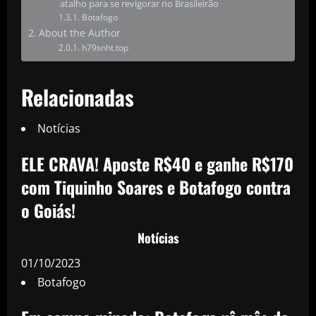
atalho para se revigorar no Brasileirão
Botafogo
About the Author
h79snht.top
Relacionadas
Notícias
ELE CRAVA! Aposte R$40 e ganhe R$170
com Tiquinho Soares e Botafogo contra
o Goiás!
Notícias
01/10/2023
Botafogo