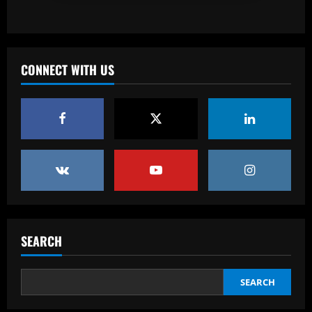
Baccarat
Arteta hit the jackpot with Arsenal star
who’s worth £22m more than Sesko
CONNECT WITH US
12/09/2025
3
Baccarat
Relação familiar de Vítor Pereira no
Corinthians tem mescla de cobrança e
confiança
4
12/09/2025
Baccarat
Emma Saunders looking forward to
'fresh start' after providing positive
SEARCH
update on brain infection as partner Will
Still closes in on Southampton move to
5
provide more support for Sky Sports
SEARCH
presenter
Baccarat
12/09/2025
Nottingham Forest’s £17m bid causing