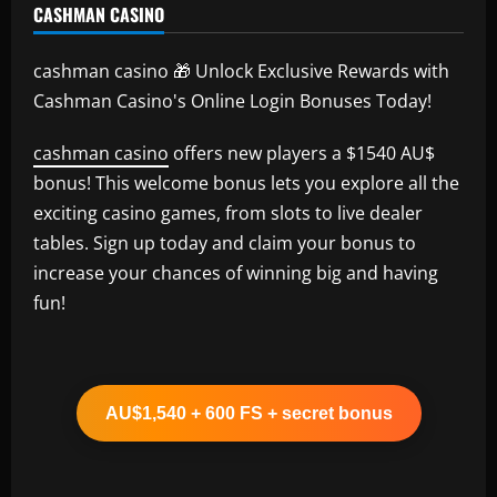
CASHMAN CASINO
cashman casino 🎁 Unlock Exclusive Rewards with
Cashman Casino's Online Login Bonuses Today!
cashman casino
offers new players a $1540 AU$
bonus! This welcome bonus lets you explore all the
exciting casino games, from slots to live dealer
tables. Sign up today and claim your bonus to
increase your chances of winning big and having
fun!
AU$1,540 + 600 FS + secret bonus