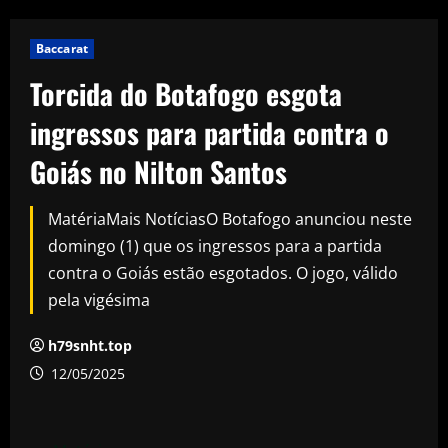
Baccarat
Torcida do Botafogo esgota
ingressos para partida contra o
Goiás no Nilton Santos
MatériaMais NotíciasO Botafogo anunciou neste
domingo (1) que os ingressos para a partida
contra o Goiás estão esgotados. O jogo, válido
pela vigésima
h79snht.top
12/05/2025