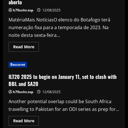
aberto
of
20
h79snht.top
12/08/2025
MatériaMais NotíciasO elenco do Botafogo terá
numeração fixa para a temporada de 2023. Na
noite desta sexta-feira...
Read
Read More
more
about
Botafogo
divulga
Baccarat
sua
numeração
fixa
ILT20 2025 to begin on January 11, set to clash with
para
a
BBL and SA20
temporada;
Victor
h79snht.top
12/08/2025
Sá
usará
Another potential overlap could be South Africa
a
7
travelling to Pakistan for an ODI series as prep for...
e
camisa
11
Read
Read More
está
more
em