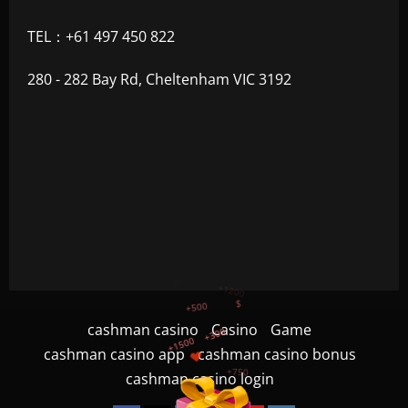
TEL：+61 497 450 822
280 - 282 Bay Rd, Cheltenham VIC 3192
+300
+1500
+750
cashman casino
Casino
Game
cashman casino app
cashman casino bonus
+1200
cashman casino login
+500
$