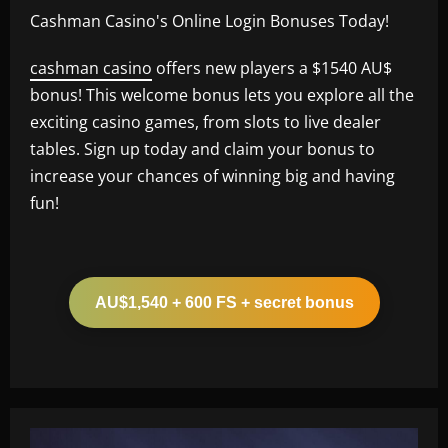
Cashman Casino's Online Login Bonuses Today!
cashman casino
offers new players a $1540 AU$
bonus! This welcome bonus lets you explore all the
exciting casino games, from slots to live dealer
tables. Sign up today and claim your bonus to
increase your chances of winning big and having
fun!
AU$1,540 + 600 FS + secret bonus