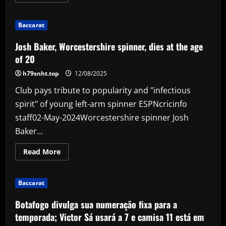
more
about
Passado
torcedor
Baccarat
e
entorno
tricolor:
Josh Baker, Worcestershire spinner, dies at the age
como
Erison
of 20
e
estafe
h79snht.top
12/08/2025
ajudaram
São
Club pays tribute to popularity and "infectious
Paulo
a
spirit" of young left-arm spinner ESPNcricinfo
dobrar
exigências
staff02-May-2024Worcestershire spinner Josh
do
Botafogo
Baker...
Read
Read More
more
about
Josh
Baker,
Baccarat
Worcestershire
spinner,
dies
Botafogo divulga sua numeração fixa para a
at
the
temporada; Victor Sá usará a 7 e camisa 11 está em
age