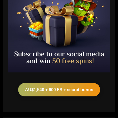
Baccarat
Liverpool eyeing move to sign teenager
ahead of Man City and Bayern Munich
AU$1,540 + 600 FS + secret bonus
12/09/2025
2
Baccarat
Arteta hit the jackpot with Arsenal star