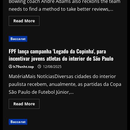
Bowling coach Andre Adams also reckons the team
venda:
confira
needs to find a method to take better reviews,...
valores
Read
Read More
more
about
Bangladesh
'pay
Baccarat
the
price'
for
FPF lança campanha 'Legado da Copinha', para
multiple
dropped
incentivar jovens atletas do interior de São Paulo
catches
as
h79snht.top
12/08/2025
Sri
Lanka
MatériaMais NotíciasDiversas cidades do interior
take
control
paulista recebem, anualmente, as partidas da Copa
São Paulo de Futebol Júnior,...
Read
Read More
more
about
FPF
lança
Baccarat
campanha
'Legado